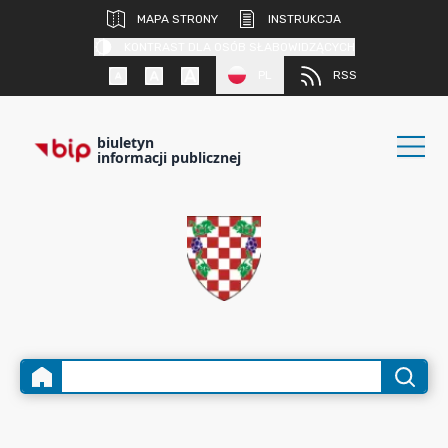
MAPA STRONY
INSTRUKCJA
KONTRAST DLA OSÓB SŁABOWIDZĄCYCH
PL
RSS
biuletyn
informacji publicznej