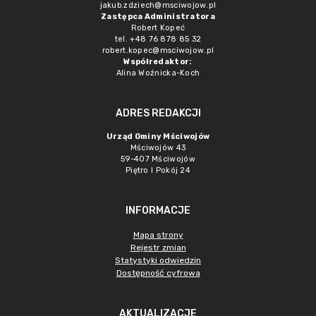
jakub.zdziech@msciwojow.pl
Zastępca Administratora
Robert Kopeć
tel. +48 76 878 85 32
robert.kopec@msciwojow.pl
Współredaktor:
Alina Woźnicka-Koch
ADRES REDAKCJI
Urząd Gminy Mściwojów
Mściwojów 43
59-407 Mściwojów
Piętro I Pokój 24
INFORMACJE
Mapa strony
Rejestr zmian
Statystyki odwiedzin
Dostępność cyfrowa
AKTUALIZACJE