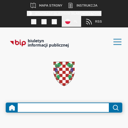
MAPA STRONY
INSTRUKCJA
KONTRAST DLA OSÓB SŁABOWIDZĄCYCH
PL
RSS
biuletyn
informacji publicznej