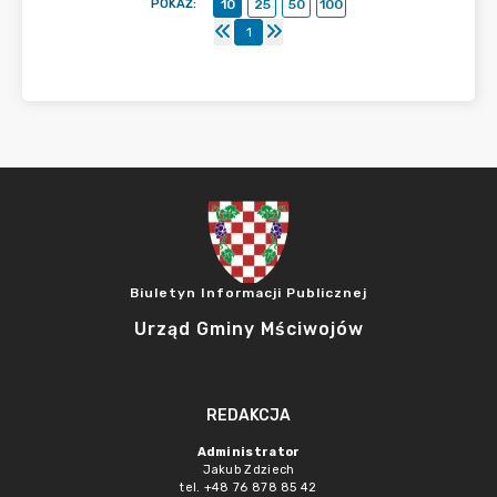
POKAŻ
:
10
25
50
100
1
Biuletyn Informacji Publicznej
Urząd Gminy Mściwojów
REDAKCJA
Administrator
Jakub Zdziech
tel. +48 76 878 85 42