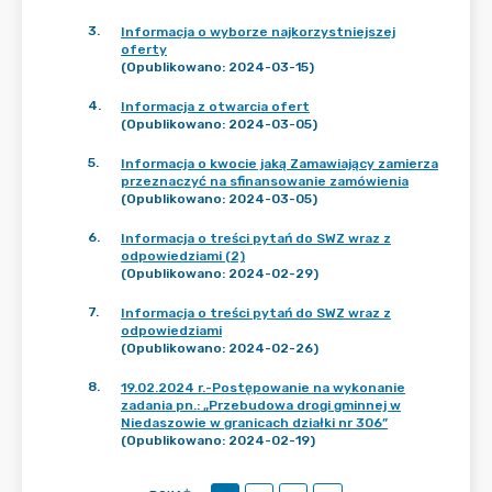
3
.
Informacja o wyborze najkorzystniejszej
oferty
(Opublikowano: 2024-03-15)
4
.
Informacja z otwarcia ofert
(Opublikowano: 2024-03-05)
5
.
Informacja o kwocie jaką Zamawiający zamierza
przeznaczyć na sfinansowanie zamówienia
(Opublikowano: 2024-03-05)
6
.
Informacja o treści pytań do SWZ wraz z
odpowiedziami (2)
(Opublikowano: 2024-02-29)
7
.
Informacja o treści pytań do SWZ wraz z
odpowiedziami
(Opublikowano: 2024-02-26)
8
.
19.02.2024 r.-Postępowanie na wykonanie
zadania pn.: „Przebudowa drogi gminnej w
Niedaszowie w granicach działki nr 306”
(Opublikowano: 2024-02-19)