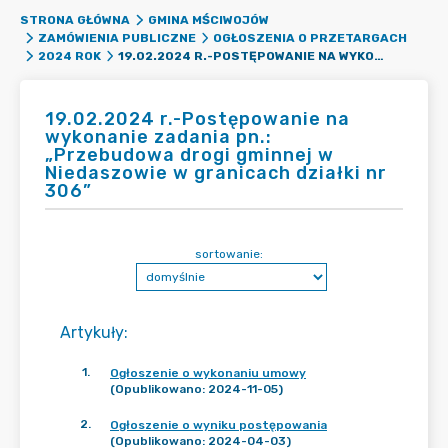
STRONA GŁÓWNA
GMINA MŚCIWOJÓW
ZAMÓWIENIA PUBLICZNE
OGŁOSZENIA O PRZETARGACH
19.02.2024 R.-POSTĘPOWANIE NA WYKONANIE ZADANIA PN.: „PRZEBUDOWA DROGI GMINNEJ W NIEDASZOWIE W GRANICACH DZIAŁKI NR 306”
2024 ROK
19.02.2024 r.-Postępowanie na
wykonanie zadania pn.:
„Przebudowa drogi gminnej w
Niedaszowie w granicach działki nr
306”
sortowanie:
Artykuły
:
1
.
Ogłoszenie o wykonaniu umowy
(Opublikowano: 2024-11-05)
2
.
Ogłoszenie o wyniku postępowania
(Opublikowano: 2024-04-03)