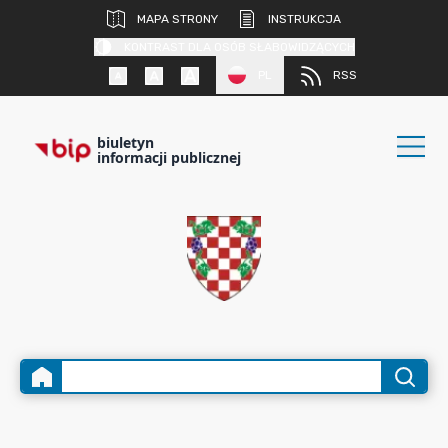
MAPA STRONY
INSTRUKCJA
KONTRAST DLA OSÓB SŁABOWIDZĄCYCH
PL
RSS
biuletyn
informacji publicznej