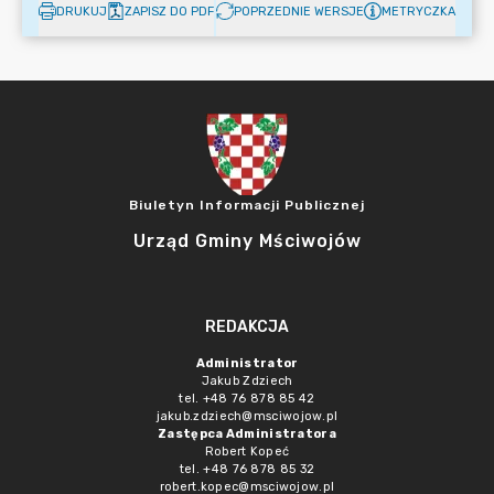
DRUKUJ
ZAPISZ DO PDF
POPRZEDNIE WERSJE
METRYCZKA
Biuletyn Informacji Publicznej
Urząd Gminy Mściwojów
REDAKCJA
Administrator
Jakub Zdziech
tel. +48 76 878 85 42
jakub.zdziech@msciwojow.pl
Zastępca Administratora
Robert Kopeć
tel. +48 76 878 85 32
robert.kopec@msciwojow.pl