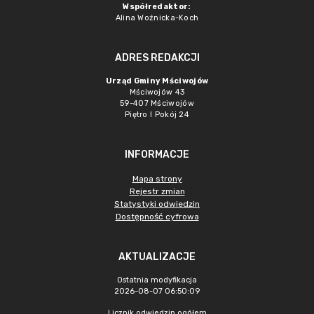
Współredaktor:
Alina Woźnicka-Koch
ADRES REDAKCJI
Urząd Gminy Mściwojów
Mściwojów 43
59-407 Mściwojów
Piętro I Pokój 24
INFORMACJE
Mapa strony
Rejestr zmian
Statystyki odwiedzin
Dostępność cyfrowa
AKTUALIZACJE
Ostatnia modyfikacja
2026-08-07 06:50:09
Licznik odwiedzin ogółem