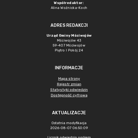
Współredaktor:
Alina Woźnicka-Koch
ADRES REDAKCJI
Urząd Gminy Mściwojów
Mściwojów 43
59-407 Mściwojów
Piętro I Pokój 24
INFORMACJE
Mapa strony
Rejestr zmian
Statystyki odwiedzin
Dostępność cyfrowa
AKTUALIZACJE
Ostatnia modyfikacja
2026-08-07 06:50:09
Licznik odwiedzin ogółem