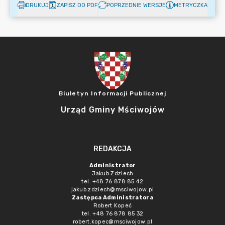
DRUKUJ
ZAPISZ DO PDF
POPRZEDNIE WERSJE
METRYCZKA
Biuletyn Informacji Publicznej
Urząd Gminy Mściwojów
REDAKCJA
Administrator
Jakub Zdziech
tel. +48 76 878 85 42
jakub.zdziech@msciwojow.pl
Zastępca Administratora
Robert Kopeć
tel. +48 76 878 85 32
robert.kopec@msciwojow.pl