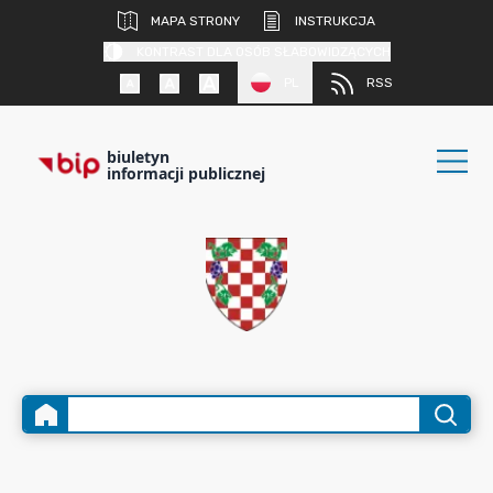
MAPA STRONY
INSTRUKCJA
KONTRAST DLA OSÓB SŁABOWIDZĄCYCH
PL
RSS
biuletyn
informacji publicznej