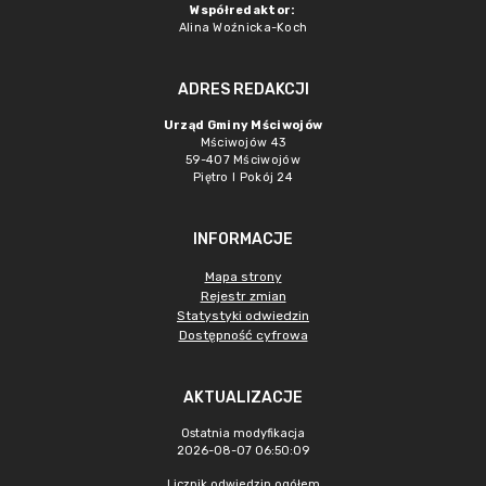
Współredaktor:
Alina Woźnicka-Koch
ADRES REDAKCJI
Urząd Gminy Mściwojów
Mściwojów 43
59-407 Mściwojów
Piętro I Pokój 24
INFORMACJE
Mapa strony
Rejestr zmian
Statystyki odwiedzin
Dostępność cyfrowa
AKTUALIZACJE
Ostatnia modyfikacja
2026-08-07 06:50:09
Licznik odwiedzin ogółem