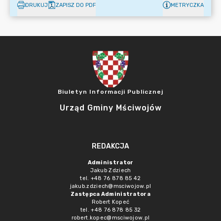
DRUKUJ
ZAPISZ DO PDF
METRYCZKA
Biuletyn Informacji Publicznej
Urząd Gminy Mściwojów
REDAKCJA
Administrator
Jakub Zdziech
tel. +48 76 878 85 42
jakub.zdziech@msciwojow.pl
Zastępca Administratora
Robert Kopeć
tel. +48 76 878 85 32
robert.kopec@msciwojow.pl