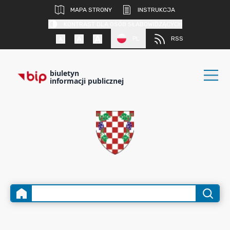
MAPA STRONY
INSTRUKCJA
KONTRAST DLA OSÓB SŁABOWIDZĄCYCH
PL
RSS
biuletyn
informacji publicznej