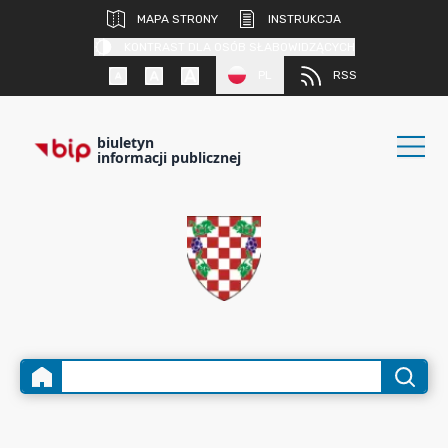
MAPA STRONY
INSTRUKCJA
KONTRAST DLA OSÓB SŁABOWIDZĄCYCH
PL
RSS
biuletyn
informacji publicznej