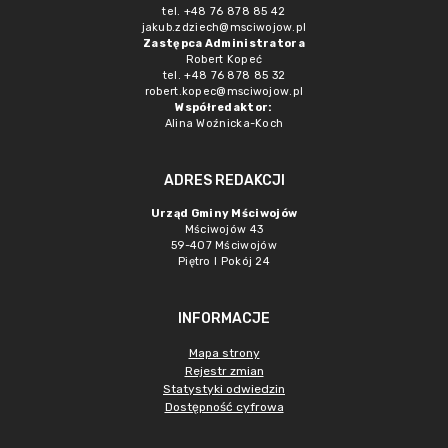
tel. +48 76 878 85 42
jakub.zdziech@msciwojow.pl
Zastępca Administratora
Robert Kopeć
tel. +48 76 878 85 32
robert.kopec@msciwojow.pl
Współredaktor:
Alina Woźnicka-Koch
ADRES REDAKCJI
Urząd Gminy Mściwojów
Mściwojów 43
59-407 Mściwojów
Piętro I Pokój 24
INFORMACJE
Mapa strony
Rejestr zmian
Statystyki odwiedzin
Dostępność cyfrowa