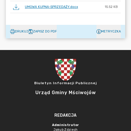
UMOWA KUPNA-SPRZEDAŻY.docx
15.52 KB
DRUKUJ
ZAPISZ DO PDF
METRYCZKA
Biuletyn Informacji Publicznej
Urząd Gminy Mściwojów
REDAKCJA
Administrator
Jakub Zdziech