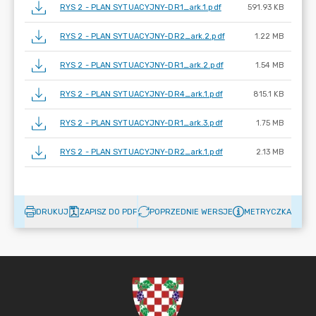
RYS 2 - PLAN SYTUACYJNY-DR1_ark.1.pdf
591.93 KB
RYS 2 - PLAN SYTUACYJNY-DR2_ark.2.pdf
1.22 MB
RYS 2 - PLAN SYTUACYJNY-DR1_ark.2.pdf
1.54 MB
RYS 2 - PLAN SYTUACYJNY-DR4_ark.1.pdf
815.1 KB
RYS 2 - PLAN SYTUACYJNY-DR1_ark.3.pdf
1.75 MB
RYS 2 - PLAN SYTUACYJNY-DR2_ark.1.pdf
2.13 MB
DRUKUJ
ZAPISZ DO PDF
POPRZEDNIE WERSJE
METRYCZKA