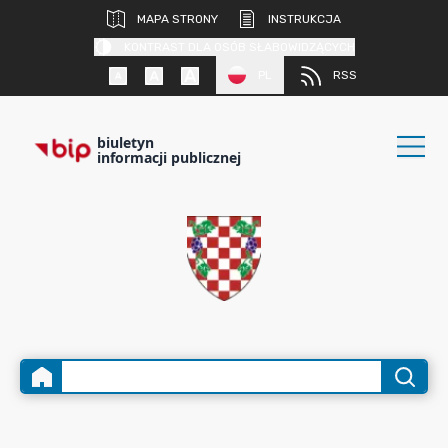
MAPA STRONY
INSTRUKCJA
KONTRAST DLA OSÓB SŁABOWIDZĄCYCH
PL
RSS
biuletyn
informacji publicznej