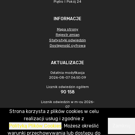
Piętro I Pokój 24
INFORMACJE
Mapa strony
Rejestr zmian
Statystyki odwiedzin
Dostępność cyfrowa
AKTUALIZACJE
Ostatnia modyfikacja
2026-08-07 06:50:09
Licznik odwiedzin ogółem
90 158
Licznik odwiedzin w m-cu 2026-
07
Strona korzysta z plików cookies w celu
637
realizacji usług i zgodnie z
Polityką Plików Cookies
. Możesz określić
Zamknij
CMS & Hosting: Nefeni Sp. z o.o.
warunki przechowywania lub dostępu do