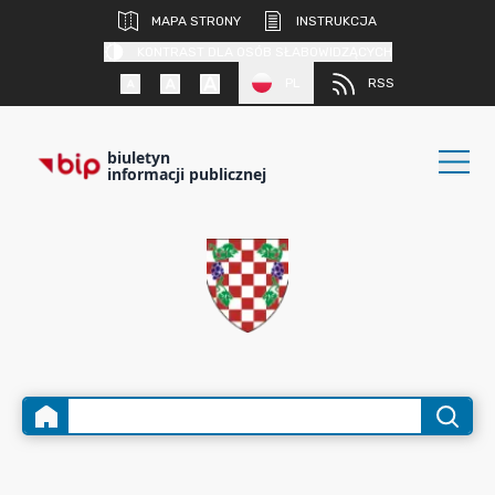
MAPA STRONY
INSTRUKCJA
KONTRAST DLA OSÓB SŁABOWIDZĄCYCH
PL
RSS
biuletyn
informacji publicznej