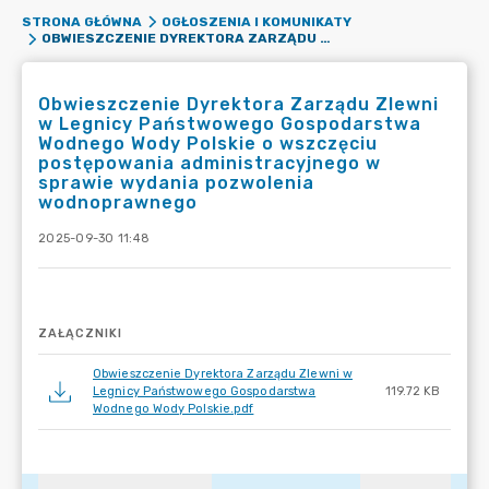
STRONA GŁÓWNA
OGŁOSZENIA I KOMUNIKATY
OBWIESZCZENIE DYREKTORA ZARZĄDU ZLEWNI W LEGNICY PAŃSTWOWEGO GOSPODARSTWA WODNEGO WODY POLSKIE O WSZCZĘCIU POSTĘPOWANIA ADMINISTRACYJNEGO W SPRAWIE WYDANIA POZWOLENIA WODNOPRAWNEGO
Obwieszczenie Dyrektora Zarządu Zlewni
w Legnicy Państwowego Gospodarstwa
Wodnego Wody Polskie o wszczęciu
postępowania administracyjnego w
sprawie wydania pozwolenia
wodnoprawnego
2025-09-30 11:48
ZAŁĄCZNIKI
Obwieszczenie Dyrektora Zarządu Zlewni w
Legnicy Państwowego Gospodarstwa
119.72 KB
Wodnego Wody Polskie.pdf