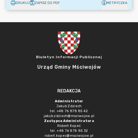
DRUKUJ
ZAPISZ DO PDF
METRYCZKA
Biuletyn Informacji Publicznej
Urząd Gminy Mściwojów
REDAKCJA
Administrator
Jakub Zdziech
tel. +48 76 878 85 42
jakub.zdziech@msciwojow.pl
Zastępca Administratora
Robert Kopeć
tel. +48 76 878 85 32
robert.kopec@msciwojow.pl