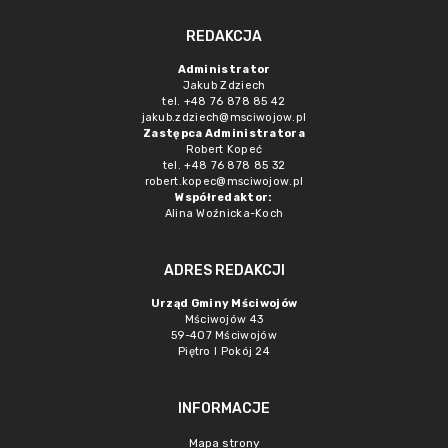
REDAKCJA
Administrator
Jakub Zdziech
tel. +48 76 878 85 42
jakub.zdziech@msciwojow.pl
Zastępca Administratora
Robert Kopeć
tel. +48 76 878 85 32
robert.kopec@msciwojow.pl
Współredaktor:
Alina Woźnicka-Koch
ADRES REDAKCJI
Urząd Gminy Mściwojów
Mściwojów 43
59-407 Mściwojów
Piętro I Pokój 24
INFORMACJE
Mapa strony