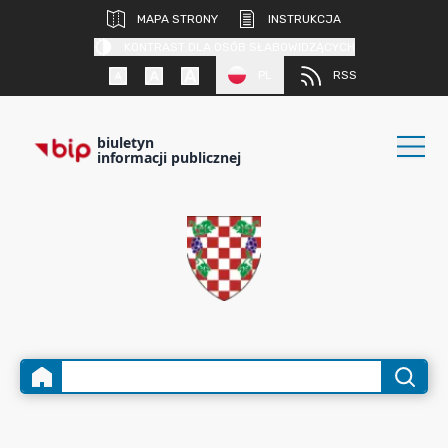
MAPA STRONY
INSTRUKCJA
KONTRAST DLA OSÓB SŁABOWIDZĄCYCH
PL
RSS
biuletyn
informacji publicznej