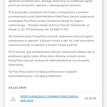
ZAŁĄCZNIKI
OFERTA REALIZACJI ZADANIA PUBLICZNEGO
28.59 KB
wzór.docx