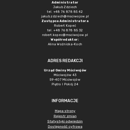
Administrator
Jakub Zdziech
tel. +48 76 878 85 42
jakub.zdziech@msciwojow.pl
Zastępca Administratora
Robert Kopeć
tel. +48 76 878 85 32
robert.kopec@msciwojow.pl
Współredaktor:
Alina Woźnicka-Koch
ADRES REDAKCJI
Urząd Gminy Mściwojów
Mściwojów 43
59-407 Mściwojów
Piętro I Pokój 24
INFORMACJE
Mapa strony
Rejestr zmian
Statystyki odwiedzin
Dostępność cyfrowa