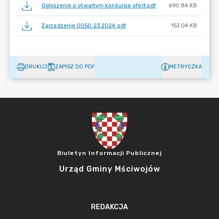
Ogłoszenie o otwartym konkursie ofert.pdf
690.84 KB
Zarzadzenie 0050.23.2024.pdf
153.04 KB
DRUKUJ
ZAPISZ DO PDF
METRYCZKA
Biuletyn Informacji Publicznej
Urząd Gminy Mściwojów
REDAKCJA