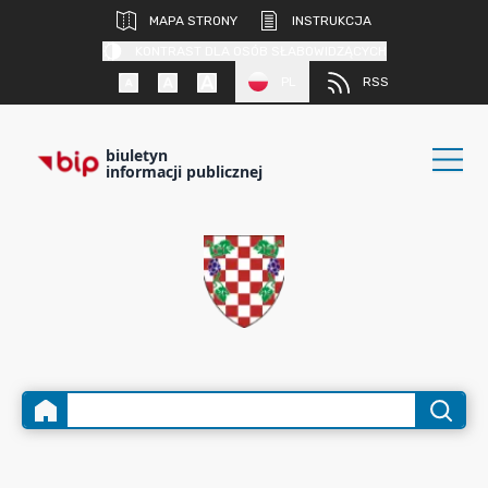
MAPA STRONY
INSTRUKCJA
KONTRAST DLA OSÓB SŁABOWIDZĄCYCH
PL
RSS
biuletyn
informacji publicznej