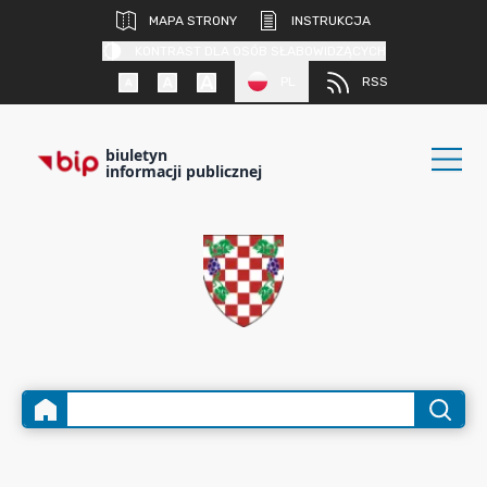
MAPA STRONY
INSTRUKCJA
KONTRAST DLA OSÓB SŁABOWIDZĄCYCH
PL
RSS
biuletyn
informacji publicznej