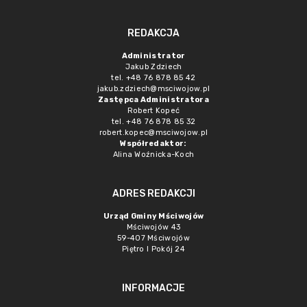
REDAKCJA
Administrator
Jakub Zdziech
tel. +48 76 878 85 42
jakub.zdziech@msciwojow.pl
Zastępca Administratora
Robert Kopeć
tel. +48 76 878 85 32
robert.kopec@msciwojow.pl
Współredaktor:
Alina Woźnicka-Koch
ADRES REDAKCJI
Urząd Gminy Mściwojów
Mściwojów 43
59-407 Mściwojów
Piętro I Pokój 24
INFORMACJE