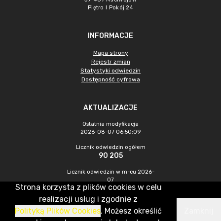
Piętro I Pokój 24
INFORMACJE
Mapa strony
Rejestr zmian
Statystyki odwiedzin
Dostępność cyfrowa
AKTUALIZACJE
Ostatnia modyfikacja
2026-08-07 06:50:09
Licznik odwiedzin ogółem
90 205
Licznik odwiedzin w m-cu 2026-
07
Strona korzysta z plików cookies w celu
684
realizacji usług i zgodnie z
Polityką Plików Cookies
. Możesz określić
Zamknij
CMS & Hosting: Nefeni Sp. z o.o.