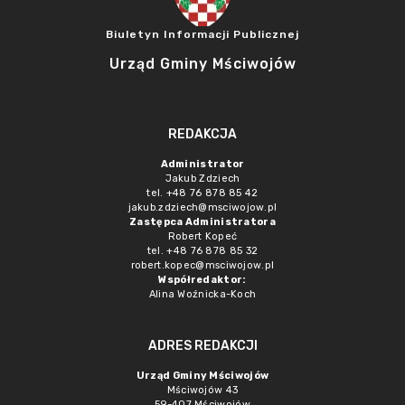
Biuletyn Informacji Publicznej
Urząd Gminy Mściwojów
REDAKCJA
Administrator
Jakub Zdziech
tel. +48 76 878 85 42
jakub.zdziech@msciwojow.pl
Zastępca Administratora
Robert Kopeć
tel. +48 76 878 85 32
robert.kopec@msciwojow.pl
Współredaktor:
Alina Woźnicka-Koch
ADRES REDAKCJI
Urząd Gminy Mściwojów
Mściwojów 43
59-407 Mściwojów