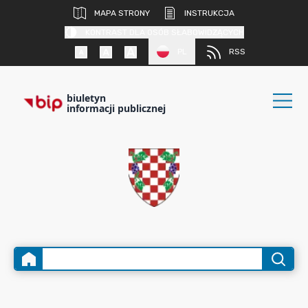
MAPA STRONY
INSTRUKCJA
KONTRAST DLA OSÓB SŁABOWIDZĄCYCH
PL
RSS
biuletyn
informacji publicznej