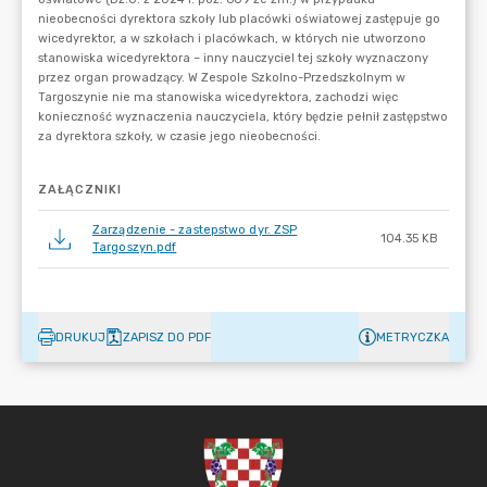
ZAŁĄCZNIKI
Zarządzenie - zastepstwo dyr. ZSP
104.35 KB
Targoszyn.pdf
DRUKUJ
ZAPISZ DO PDF
METRYCZKA