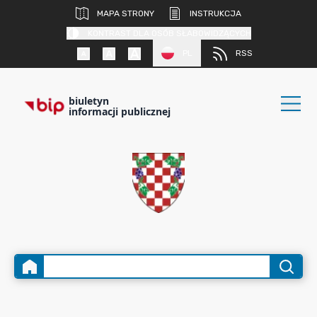
MAPA STRONY
INSTRUKCJA
KONTRAST DLA OSÓB SŁABOWIDZĄCYCH
PL
RSS
biuletyn
informacji publicznej