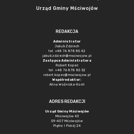
Urząd Gminy Mściwojów
REDAKCJA
Administrator
Jakub Zdziech
tel. +48 76 878 85 42
jakub.zdziech@msciwojow.pl
Zastępca Administratora
Robert Kopeć
tel. +48 76 878 85 32
robert.kopec@msciwojow.pl
Współredaktor:
Alina Woźnicka-Koch
ADRES REDAKCJI
Urząd Gminy Mściwojów
Mściwojów 43
59-407 Mściwojów
Piętro I Pokój 24