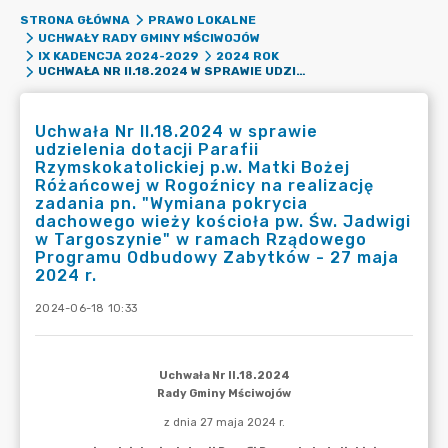
STRONA GŁÓWNA
PRAWO LOKALNE
UCHWAŁY RADY GMINY MŚCIWOJÓW
IX KADENCJA 2024-2029
2024 ROK
UCHWAŁA NR II.18.2024 W SPRAWIE UDZIELENIA DOTACJI PARAFII RZYMSKOKATOLICKIEJ P.W. MATKI BOŻEJ RÓŻAŃCOWEJ W ROGOŹNICY NA REALIZACJĘ ZADANIA PN. "WYMIANA POKRYCIA DACHOWEGO WIEŻY KOŚCIOŁA PW. ŚW. JADWIGI W TARGOSZYNIE" W RAMACH RZĄDOWEGO PROGRAMU ODBUDOWY ZABYTKÓW - 27 MAJA 2024 R.
Uchwała Nr II.18.2024 w sprawie
udzielenia dotacji Parafii
Rzymskokatolickiej p.w. Matki Bożej
Różańcowej w Rogoźnicy na realizację
zadania pn. "Wymiana pokrycia
dachowego wieży kościoła pw. Św. Jadwigi
w Targoszynie" w ramach Rządowego
Programu Odbudowy Zabytków - 27 maja
2024 r.
2024-06-18 10:33