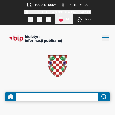
MAPA STRONY
INSTRUKCJA
KONTRAST DLA OSÓB SŁABOWIDZĄCYCH
PL
RSS
biuletyn
informacji publicznej