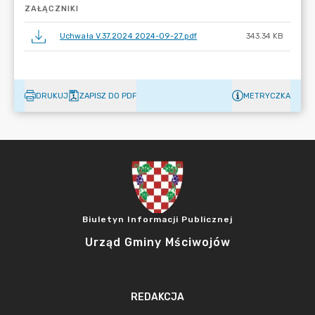
ZAŁĄCZNIKI
Uchwała V.37.2024 2024-09-27.pdf
343.34 KB
DRUKUJ
ZAPISZ DO PDF
METRYCZKA
Biuletyn Informacji Publicznej
Urząd Gminy Mściwojów
REDAKCJA