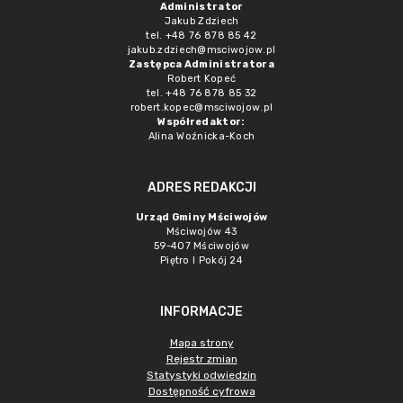
Administrator
Jakub Zdziech
tel. +48 76 878 85 42
jakub.zdziech@msciwojow.pl
Zastępca Administratora
Robert Kopeć
tel. +48 76 878 85 32
robert.kopec@msciwojow.pl
Współredaktor:
Alina Woźnicka-Koch
ADRES REDAKCJI
Urząd Gminy Mściwojów
Mściwojów 43
59-407 Mściwojów
Piętro I Pokój 24
INFORMACJE
Mapa strony
Rejestr zmian
Statystyki odwiedzin
Dostępność cyfrowa