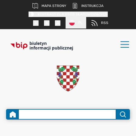
MAPA STRONY
INSTRUKCJA
KONTRAST DLA OSÓB SŁABOWIDZĄCYCH
PL
RSS
biuletyn
informacji publicznej