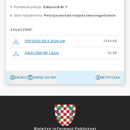
ZAŁĄCZNIKI
ODP.SUDII.152.4.2024.pdf
73.46 KB
ZAŁĄCZNIK NR 1.docx
30 KB
DRUKUJ
ZAPISZ DO PDF
METRYCZKA
Biuletyn Informacji Publicznej