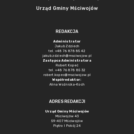
Urząd Gminy Mściwojów
REDAKCJA
Administrator
Jakub Zdziech
tel. +48 76 878 85 42
jakub.zdziech@msciwojow.pl
Zastępca Administratora
Robert Kopeć
tel. +48 76 878 85 32
robert.kopec@msciwojow.pl
Współredaktor:
Alina Woźnicka-Koch
ADRES REDAKCJI
Urząd Gminy Mściwojów
Mściwojów 43
59-407 Mściwojów
Piętro I Pokój 24