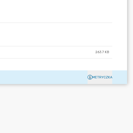
263.7 KB
METRYCZKA