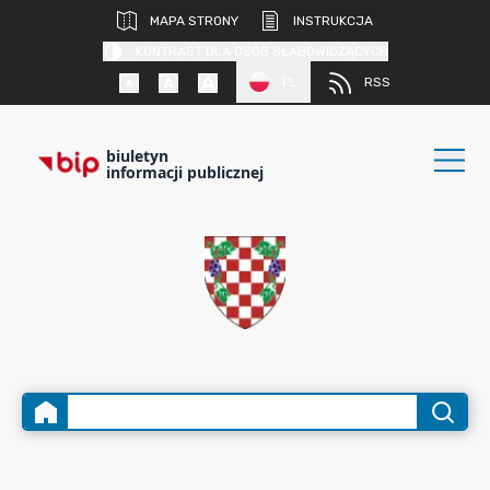
MAPA STRONY
INSTRUKCJA
KONTRAST DLA OSÓB SŁABOWIDZĄCYCH
PL
RSS
biuletyn
informacji publicznej