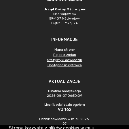
Urząd Gminy Mściwojów
Mściwojów 43
59-407 Mściwojów
Piętro I Pokój 24
INFORMACJE
Mapa strony
Rejestr zmian
Statystyki odwiedzin
Dostępność cyfrowa
AKTUALIZACJE
Ostatnia modyfikacja
2026-08-07 06:50:09
Licznik odwiedzin ogółem
90 162
Licznik odwiedzin w m-cu 2026-
07
Strona korzysta z plików cookies w celu
641