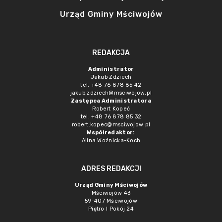
Urząd Gminy Mściwojów
REDAKCJA
Administrator
Jakub Zdziech
tel. +48 76 878 85 42
jakub.zdziech@msciwojow.pl
Zastępca Administratora
Robert Kopeć
tel. +48 76 878 85 32
robert.kopec@msciwojow.pl
Współredaktor:
Alina Woźnicka-Koch
ADRES REDAKCJI
Urząd Gminy Mściwojów
Mściwojów 43
59-407 Mściwojów
Piętro I Pokój 24