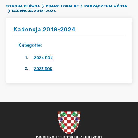
STRONA GŁÓWNA
PRAWO LOKALNE
ZARZĄDZENIA WÓJTA
KADENCJA 2018-2024
Kadencja 2018-2024
Kategorie
:
1
.
2024 ROK
2
.
2023 ROK
Biuletyn Informacji Publicznej