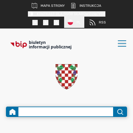
MAPA STRONY
INSTRUKCJA
KONTRAST DLA OSÓB SŁABOWIDZĄCYCH
PL
RSS
biuletyn
informacji publicznej