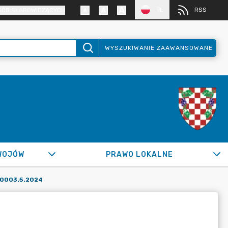
PL
RSS
SÓB SŁABOWIDZĄCYCH
WYSZUKIWANIE ZAAWANSOWANE
WOJÓW
PRAWO LOKALNE
.0003.5.2024