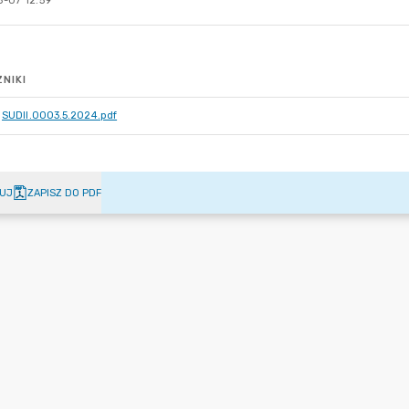
-07 12:59
NIKI
SUDII.0003.5.2024.pdf
UJ
ZAPISZ DO PDF