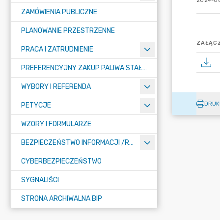
2024-08
ZAMÓWIENIA PUBLICZNE
PLANOWANIE PRZESTRZENNE
ZAŁĄCZ
PRACA I ZATRUDNIENIE
PREFERENCYJNY ZAKUP PALIWA STAŁEGO
WYBORY I REFERENDA
DRUK
PETYCJE
WZORY I FORMULARZE
BEZPIECZEŃSTWO INFORMACJI /RODO/
CYBERBEZPIECZEŃSTWO
SYGNALIŚCI
STRONA ARCHIWALNA BIP