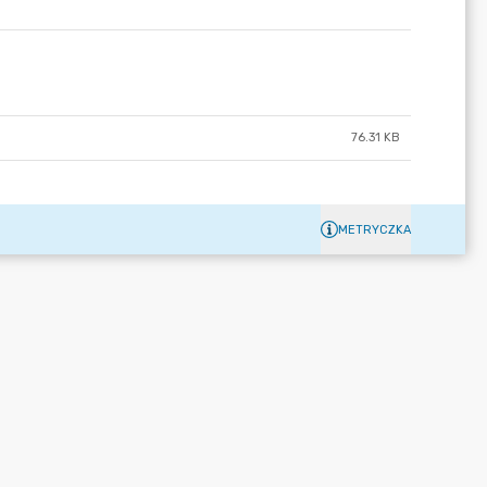
76.31 KB
METRYCZKA