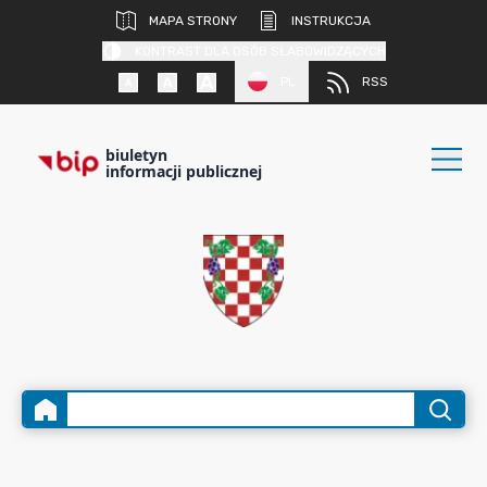
MAPA STRONY
INSTRUKCJA
KONTRAST DLA OSÓB SŁABOWIDZĄCYCH
PL
RSS
biuletyn
informacji publicznej