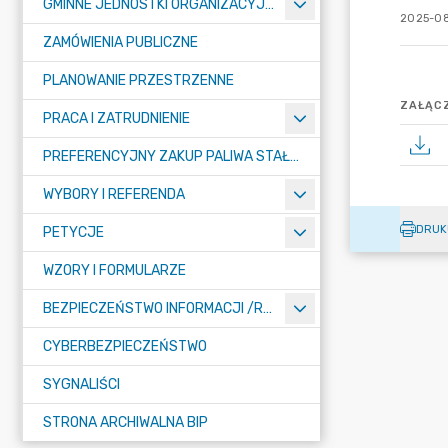
GMINNE JEDNOSTKI ORGANIZACYJNE
2025-08
ZAMÓWIENIA PUBLICZNE
PLANOWANIE PRZESTRZENNE
ZAŁĄCZ
PRACA I ZATRUDNIENIE
PREFERENCYJNY ZAKUP PALIWA STAŁEGO
WYBORY I REFERENDA
DRUK
PETYCJE
WZORY I FORMULARZE
BEZPIECZEŃSTWO INFORMACJI /RODO/
CYBERBEZPIECZEŃSTWO
SYGNALIŚCI
STRONA ARCHIWALNA BIP