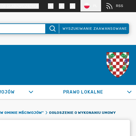
PL
RSS
SÓB SŁABOWIDZĄCYCH
WYSZUKIWANIE ZAAWANSOWANE
WOJÓW
PRAWO LOKALNE
OGŁOSZENIE O WYKONANIU UMOWY
 W GMINIE MŚCIWOJÓW”