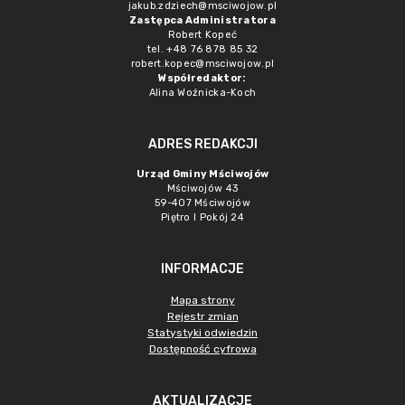
jakub.zdziech@msciwojow.pl
Zastępca Administratora
Robert Kopeć
tel. +48 76 878 85 32
robert.kopec@msciwojow.pl
Współredaktor:
Alina Woźnicka-Koch
ADRES REDAKCJI
Urząd Gminy Mściwojów
Mściwojów 43
59-407 Mściwojów
Piętro I Pokój 24
INFORMACJE
Mapa strony
Rejestr zmian
Statystyki odwiedzin
Dostępność cyfrowa
AKTUALIZACJE