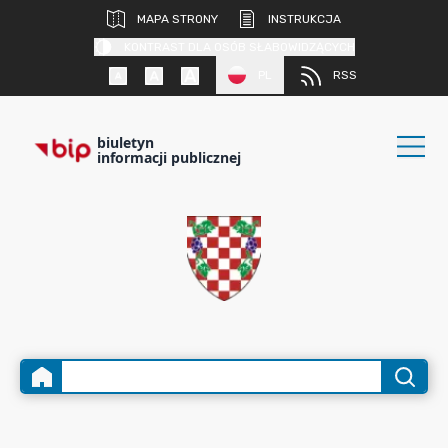
MAPA STRONY
INSTRUKCJA
KONTRAST DLA OSÓB SŁABOWIDZĄCYCH
PL
RSS
biuletyn
informacji publicznej