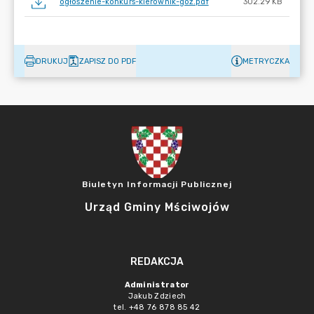
ogłoszenie-konkurs-kierownik-goz.pdf
302.29 KB
DRUKUJ
ZAPISZ DO PDF
METRYCZKA
Biuletyn Informacji Publicznej
Urząd Gminy Mściwojów
REDAKCJA
Administrator
Jakub Zdziech
tel. +48 76 878 85 42