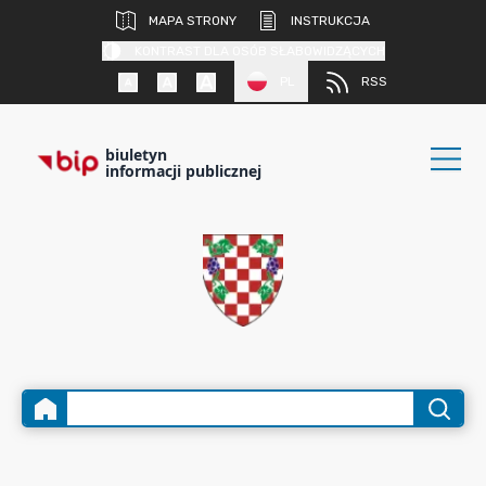
MAPA STRONY
INSTRUKCJA
KONTRAST DLA OSÓB SŁABOWIDZĄCYCH
PL
RSS
biuletyn
informacji publicznej