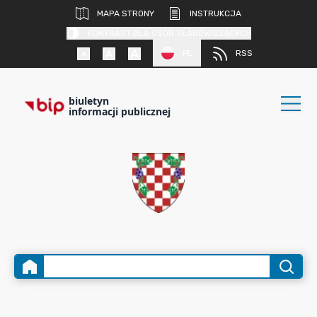
MAPA STRONY
INSTRUKCJA
KONTRAST DLA OSÓB SŁABOWIDZĄCYCH
PL
RSS
biuletyn
informacji publicznej