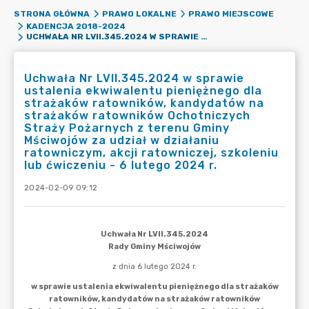
STRONA GŁÓWNA
PRAWO LOKALNE
PRAWO MIEJSCOWE
KADENCJA 2018-2024
UCHWAŁA NR LVII.345.2024 W SPRAWIE USTALENIA EKWIWALENTU PIENIĘŻNEGO DLA STRAŻAKÓW RATOWNIKÓW, KANDYDATÓW NA STRAŻAKÓW RATOWNIKÓW OCHOTNICZYCH STRAŻY POŻARNYCH Z TERENU GMINY MŚCIWOJÓW ZA UDZIAŁ W DZIAŁANIU RATOWNICZYM, AKCJI RATOWNICZEJ, SZKOLENIU LUB ĆWICZENIU - 6 LUTEGO 2024 R.
Uchwała Nr LVII.345.2024 w sprawie
ustalenia ekwiwalentu pieniężnego dla
strażaków ratowników, kandydatów na
strażaków ratowników Ochotniczych
Straży Pożarnych z terenu Gminy
Mściwojów za udział w działaniu
ratowniczym, akcji ratowniczej, szkoleniu
lub ćwiczeniu - 6 lutego 2024 r.
2024-02-09 09:12