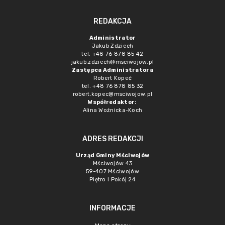
REDAKCJA
Administrator
Jakub Zdziech
tel. +48 76 878 85 42
jakub.zdziech@msciwojow.pl
Zastępca Administratora
Robert Kopeć
tel. +48 76 878 85 32
robert.kopec@msciwojow.pl
Współredaktor:
Alina Woźnicka-Koch
ADRES REDAKCJI
Urząd Gminy Mściwojów
Mściwojów 43
59-407 Mściwojów
Piętro I Pokój 24
INFORMACJE