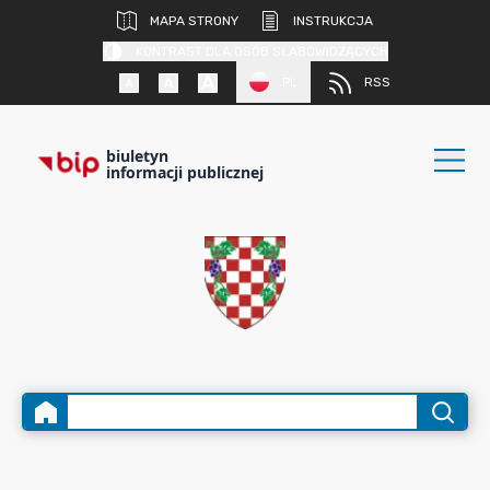
MAPA STRONY
INSTRUKCJA
KONTRAST DLA OSÓB SŁABOWIDZĄCYCH
PL
RSS
biuletyn
informacji publicznej