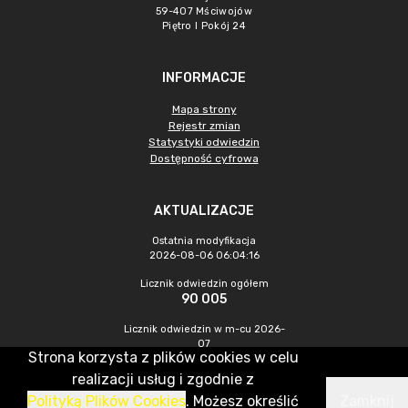
59-407 Mściwojów
Piętro I Pokój 24
INFORMACJE
Mapa strony
Rejestr zmian
Statystyki odwiedzin
Dostępność cyfrowa
AKTUALIZACJE
Ostatnia modyfikacja
2026-08-06 06:04:16
Licznik odwiedzin ogółem
90 005
Licznik odwiedzin w m-cu 2026-
07
Strona korzysta z plików cookies w celu
484
realizacji usług i zgodnie z
Polityką Plików Cookies
. Możesz określić
Zamknij
CMS & Hosting: Nefeni Sp. z o.o.