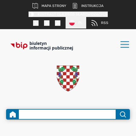
MAPA STRONY
INSTRUKCJA
KONTRAST DLA OSÓB SŁABOWIDZĄCYCH
PL
RSS
biuletyn
informacji publicznej