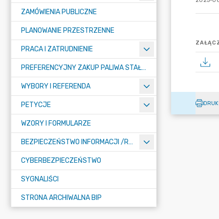
2025-06
ZAMÓWIENIA PUBLICZNE
PLANOWANIE PRZESTRZENNE
ZAŁĄCZ
PRACA I ZATRUDNIENIE
PREFERENCYJNY ZAKUP PALIWA STAŁEGO
WYBORY I REFERENDA
DRUK
PETYCJE
WZORY I FORMULARZE
BEZPIECZEŃSTWO INFORMACJI /RODO/
CYBERBEZPIECZEŃSTWO
SYGNALIŚCI
STRONA ARCHIWALNA BIP