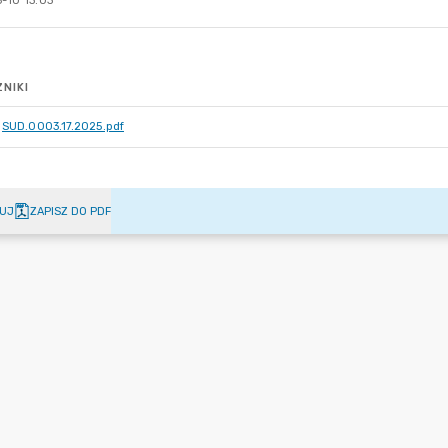
-10 13:03
NIKI
SUD.0003.17.2025.pdf
UJ
ZAPISZ DO PDF