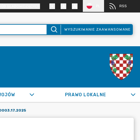
PL
RSS
SÓB SŁABOWIDZĄCYCH
WYSZUKIWANIE ZAAWANSOWANE
WOJÓW
PRAWO LOKALNE
003.17.2025