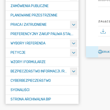
2025-05
ZAMÓWIENIA PUBLICZNE
PLANOWANIE PRZESTRZENNE
ZAŁĄCZ
PRACA I ZATRUDNIENIE
PREFERENCYJNY ZAKUP PALIWA STAŁEGO
WYBORY I REFERENDA
DRUK
PETYCJE
WZORY I FORMULARZE
BEZPIECZEŃSTWO INFORMACJI /RODO/
CYBERBEZPIECZEŃSTWO
SYGNALIŚCI
STRONA ARCHIWALNA BIP