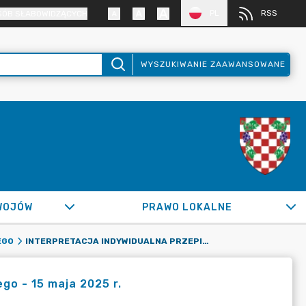
PL
RSS
SÓB SŁABOWIDZĄCYCH
WYSZUKIWANIE ZAAWANSOWANE
WOJÓW
PRAWO LOKALNE
INTERPRETACJA INDYWIDUALNA PRZEPISÓW PRAWA PODATKOWEGO - 15 MAJA 2025 R.
EGO
go - 15 maja 2025 r.