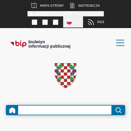
MAPA STRONY
INSTRUKCJA
KONTRAST DLA OSÓB SŁABOWIDZĄCYCH
PL
RSS
biuletyn
informacji publicznej