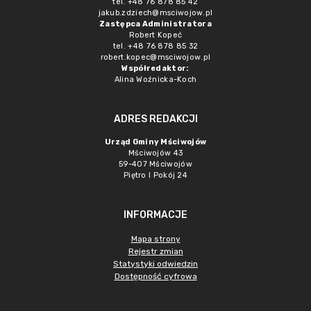
tel. +48 76 878 85 42
jakub.zdziech@msciwojow.pl
Zastępca Administratora
Robert Kopeć
tel. +48 76 878 85 32
robert.kopec@msciwojow.pl
Współredaktor:
Alina Woźnicka-Koch
ADRES REDAKCJI
Urząd Gminy Mściwojów
Mściwojów 43
59-407 Mściwojów
Piętro I Pokój 24
INFORMACJE
Mapa strony
Rejestr zmian
Statystyki odwiedzin
Dostępność cyfrowa