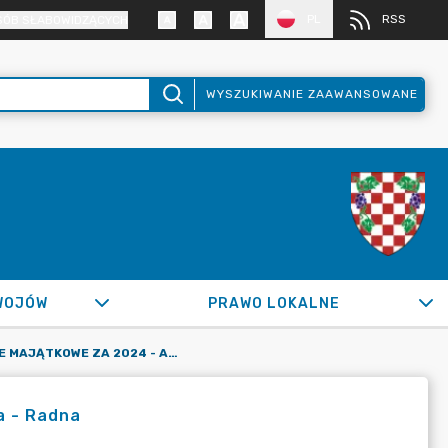
PL
RSS
SÓB SŁABOWIDZĄCYCH
WYSZUKIWANIE ZAAWANSOWANE
WOJÓW
PRAWO LOKALNE
OŚWIADCZENIE MAJĄTKOWE ZA 2024 - AGNIESZKA SKUTNICKA - RADNA
a - Radna