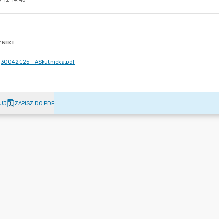
-12 14:43
NIKI
30042025 - ASkutnicka.pdf
UJ
ZAPISZ DO PDF