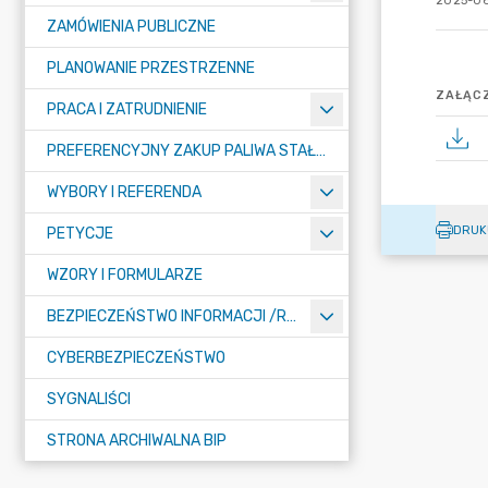
2025-06
ZAMÓWIENIA PUBLICZNE
PLANOWANIE PRZESTRZENNE
ZAŁĄCZ
PRACA I ZATRUDNIENIE
PREFERENCYJNY ZAKUP PALIWA STAŁEGO
WYBORY I REFERENDA
DRUK
PETYCJE
WZORY I FORMULARZE
BEZPIECZEŃSTWO INFORMACJI /RODO/
CYBERBEZPIECZEŃSTWO
SYGNALIŚCI
STRONA ARCHIWALNA BIP