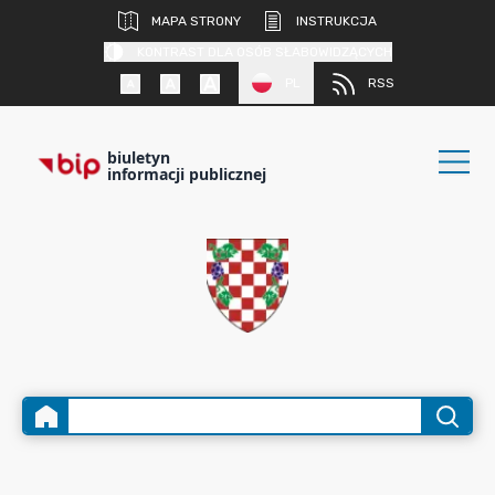
MAPA STRONY
INSTRUKCJA
KONTRAST DLA OSÓB SŁABOWIDZĄCYCH
PL
RSS
biuletyn
informacji publicznej