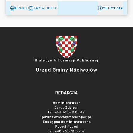
DRUKUJ
ZAPISZ DO PDF
METRYCZKA
Biuletyn Informacji Publicznej
Urząd Gminy Mściwojów
REDAKCJA
Administrator
Jakub Zdziech
tel. +48 76 878 85 42
jakub.zdziech@msciwojow.pl
Zastępca Administratora
Robert Kopeć
tel. +48 76 878 85 32