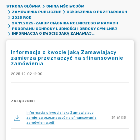
STRONA GŁÓWNA
GMINA MŚCIWOJÓW
ZAMÓWIENIA PUBLICZNE
OGŁOSZENIA O PRZETARGACH
2025 ROK
24.11.2025-ZAKUP CIĄGNIKA ROLNICZEGO W RAMACH
PROGRAMU OCHRONY LUDNOŚCI I OBRONY CYWILNEJ
INFORMACJA O KWOCIE JAKĄ ZAMAWIAJĄCY ZAMIERZA PRZEZNACZYĆ NA SFINANSOWANIE ZAMÓWIENIA
Informacja o kwocie jaką Zamawiający
zamierza przeznaczyć na sfinansowanie
zamówienia
2025-12-02 11:00
ZAŁĄCZNIKI
Informacja o kwocie jaką Zamawiający
zamierza przeznaczyć na sfinansowanie
34.61 KB
zamówienia.pdf