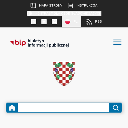
MAPA STRONY
INSTRUKCJA
KONTRAST DLA OSÓB SŁABOWIDZĄCYCH
PL
RSS
biuletyn
informacji publicznej