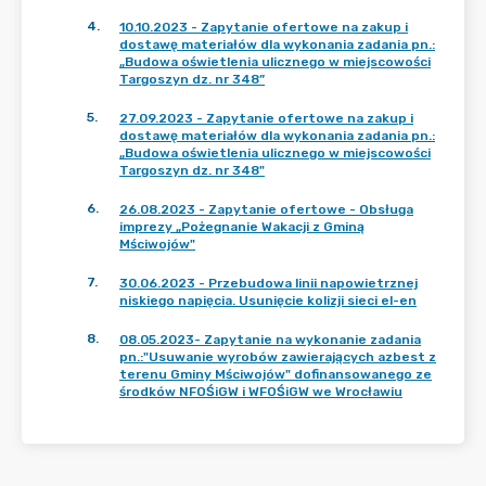
4
.
10.10.2023 - Zapytanie ofertowe na zakup i
dostawę materiałów dla wykonania zadania pn.:
„Budowa oświetlenia ulicznego w miejscowości
Targoszyn dz. nr 348”
5
.
27.09.2023 - Zapytanie ofertowe na zakup i
dostawę materiałów dla wykonania zadania pn.:
„Budowa oświetlenia ulicznego w miejscowości
Targoszyn dz. nr 348"
6
.
26.08.2023 - Zapytanie ofertowe - Obsługa
imprezy „Pożegnanie Wakacji z Gminą
Mściwojów"
7
.
30.06.2023 - Przebudowa linii napowietrznej
niskiego napięcia. Usunięcie kolizji sieci el-en
8
.
08.05.2023- Zapytanie na wykonanie zadania
pn.:"Usuwanie wyrobów zawierających azbest z
terenu Gminy Mściwojów" dofinansowanego ze
środków NFOŚiGW i WFOŚiGW we Wrocławiu