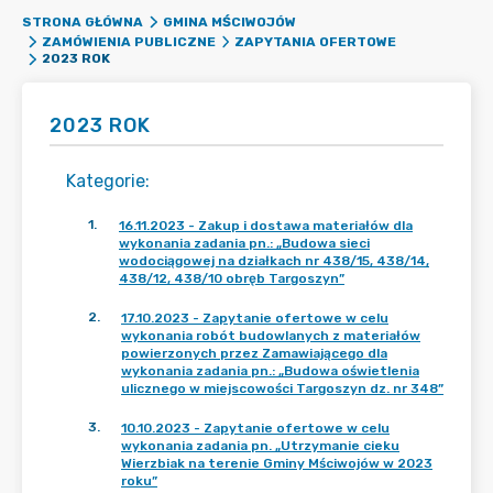
STRONA GŁÓWNA
GMINA MŚCIWOJÓW
ZAMÓWIENIA PUBLICZNE
ZAPYTANIA OFERTOWE
2023 ROK
2023 ROK
Kategorie
:
1
.
16.11.2023 - Zakup i dostawa materiałów dla
wykonania zadania pn.: „Budowa sieci
wodociągowej na działkach nr 438/15, 438/14,
438/12, 438/10 obręb Targoszyn”
2
.
17.10.2023 - Zapytanie ofertowe w celu
wykonania robót budowlanych z materiałów
powierzonych przez Zamawiającego dla
wykonania zadania pn.: „Budowa oświetlenia
ulicznego w miejscowości Targoszyn dz. nr 348”
3
.
10.10.2023 - Zapytanie ofertowe w celu
wykonania zadania pn. „Utrzymanie cieku
Wierzbiak na terenie Gminy Mściwojów w 2023
roku”