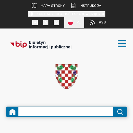
MAPA STRONY
INSTRUKCJA
KONTRAST DLA OSÓB SŁABOWIDZĄCYCH
PL
RSS
biuletyn
informacji publicznej