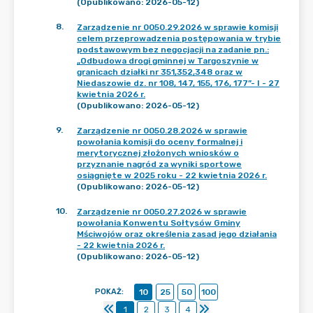
(Opublikowano: 2026-05-12)
8
.
Zarządzenie nr 0050.29.2026 w sprawie komisji
celem przeprowadzenia postępowania w trybie
podstawowym bez negocjacji na zadanie pn.:
„Odbudowa drogi gminnej w Targoszynie w
granicach działki nr 351,352,348 oraz w
Niedaszowie dz. nr 108, 147, 155, 176, 177”- I - 27
kwietnia 2026 r.
(Opublikowano: 2026-05-12)
9
.
Zarządzenie nr 0050.28.2026 w sprawie
powołania komisji do oceny formalnej i
merytorycznej złożonych wniosków o
przyznanie nagród za wyniki sportowe
osiągnięte w 2025 roku - 22 kwietnia 2026 r.
(Opublikowano: 2026-05-12)
10
.
Zarządzenie nr 0050.27.2026 w sprawie
powołania Konwentu Sołtysów Gminy
Mściwojów oraz określenia zasad jego działania
- 22 kwietnia 2026 r.
(Opublikowano: 2026-05-12)
POKAŻ
:
10
25
50
100
1
2
3
4