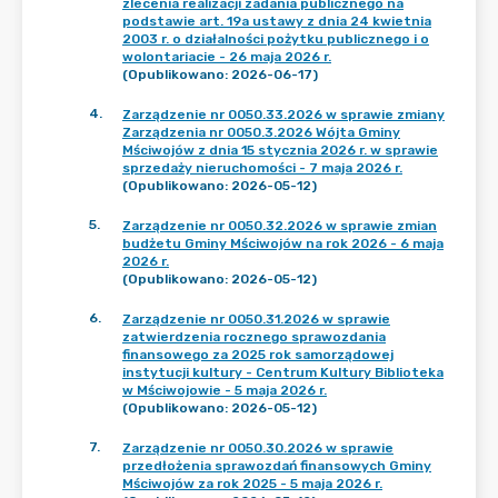
zlecenia realizacji zadania publicznego na
podstawie art. 19a ustawy z dnia 24 kwietnia
2003 r. o działalności pożytku publicznego i o
wolontariacie - 26 maja 2026 r.
(Opublikowano: 2026-06-17)
4
.
Zarządzenie nr 0050.33.2026 w sprawie zmiany
Zarządzenia nr 0050.3.2026 Wójta Gminy
Mściwojów z dnia 15 stycznia 2026 r. w sprawie
sprzedaży nieruchomości - 7 maja 2026 r.
(Opublikowano: 2026-05-12)
5
.
Zarządzenie nr 0050.32.2026 w sprawie zmian
budżetu Gminy Mściwojów na rok 2026 - 6 maja
2026 r.
(Opublikowano: 2026-05-12)
6
.
Zarządzenie nr 0050.31.2026 w sprawie
zatwierdzenia rocznego sprawozdania
finansowego za 2025 rok samorządowej
instytucji kultury - Centrum Kultury Biblioteka
w Mściwojowie - 5 maja 2026 r.
(Opublikowano: 2026-05-12)
7
.
Zarządzenie nr 0050.30.2026 w sprawie
przedłożenia sprawozdań finansowych Gminy
Mściwojów za rok 2025 - 5 maja 2026 r.