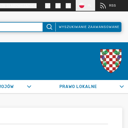
PL
RSS
SÓB SŁABOWIDZĄCYCH
WYSZUKIWANIE ZAAWANSOWANE
WOJÓW
PRAWO LOKALNE