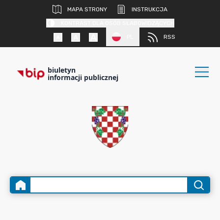
MAPA STRONY
INSTRUKCJA
KONTRAST DLA OSÓB SŁABOWIDZĄCYCH
PL
RSS
biuletyn
informacji publicznej