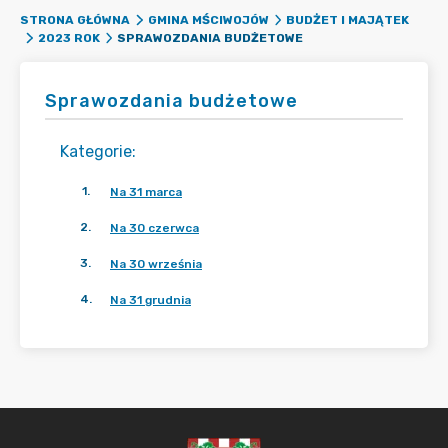
STRONA GŁÓWNA
GMINA MŚCIWOJÓW
BUDŻET I MAJĄTEK
SPRAWOZDANIA BUDŻETOWE
2023 ROK
Sprawozdania budżetowe
Kategorie
:
1
.
Na 31 marca
2
.
Na 30 czerwca
3
.
Na 30 września
4
.
Na 31 grudnia