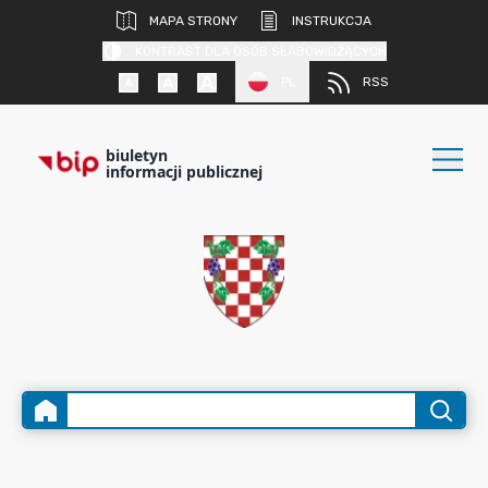
MAPA STRONY
INSTRUKCJA
KONTRAST DLA OSÓB SŁABOWIDZĄCYCH
PL
RSS
biuletyn
informacji publicznej