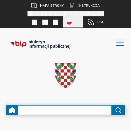
MAPA STRONY
INSTRUKCJA
KONTRAST DLA OSÓB SŁABOWIDZĄCYCH
PL
RSS
biuletyn
informacji publicznej