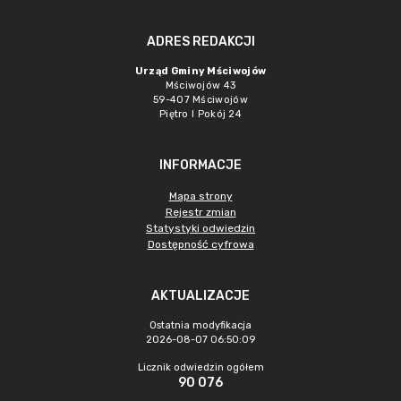
ADRES REDAKCJI
Urząd Gminy Mściwojów
Mściwojów 43
59-407 Mściwojów
Piętro I Pokój 24
INFORMACJE
Mapa strony
Rejestr zmian
Statystyki odwiedzin
Dostępność cyfrowa
AKTUALIZACJE
Ostatnia modyfikacja
2026-08-07 06:50:09
Licznik odwiedzin ogółem
90 076