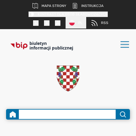
MAPA STRONY
INSTRUKCJA
KONTRAST DLA OSÓB SŁABOWIDZĄCYCH
PL
RSS
biuletyn
informacji publicznej