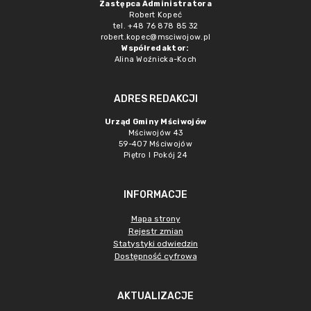
Zastępca Administratora
Robert Kopeć
tel. +48 76 878 85 32
robert.kopec@msciwojow.pl
Współredaktor:
Alina Woźnicka-Koch
ADRES REDAKCJI
Urząd Gminy Mściwojów
Mściwojów 43
59-407 Mściwojów
Piętro I Pokój 24
INFORMACJE
Mapa strony
Rejestr zmian
Statystyki odwiedzin
Dostępność cyfrowa
AKTUALIZACJE