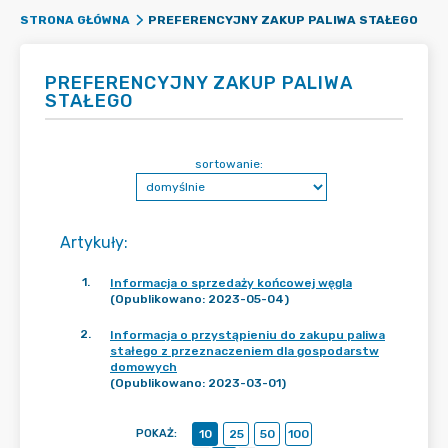
PREFERENCYJNY ZAKUP PALIWA STAŁEGO
STRONA GŁÓWNA
PREFERENCYJNY ZAKUP PALIWA
STAŁEGO
sortowanie:
Artykuły
:
1
.
Informacja o sprzedaży końcowej węgla
(Opublikowano: 2023-05-04)
2
.
Informacja o przystąpieniu do zakupu paliwa
stałego z przeznaczeniem dla gospodarstw
domowych
(Opublikowano: 2023-03-01)
POKAŻ
:
10
25
50
100