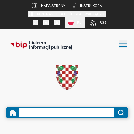
MAPA STRONY
INSTRUKCJA
KONTRAST DLA OSÓB SŁABOWIDZĄCYCH
PL
RSS
biuletyn
informacji publicznej