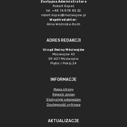
Zastępca Administratora
Robert Kopeć
tel. +48 76 878 85 32
robert.kopec@msciwojow.pl
Współredaktor:
Alina Woźnicka-Koch
ADRES REDAKCJI
Urząd Gminy Mściwojów
Mściwojów 43
59-407 Mściwojów
Piętro I Pokój 24
INFORMACJE
Mapa strony
Rejestr zmian
Statystyki odwiedzin
Dostępność cyfrowa
AKTUALIZACJE