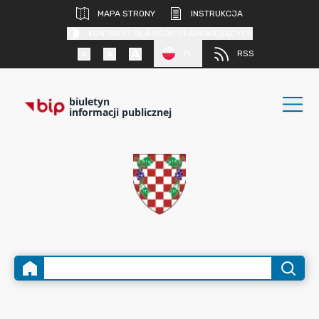
MAPA STRONY
INSTRUKCJA
KONTRAST DLA OSÓB SŁABOWIDZĄCYCH
PL
RSS
biuletyn
informacji publicznej