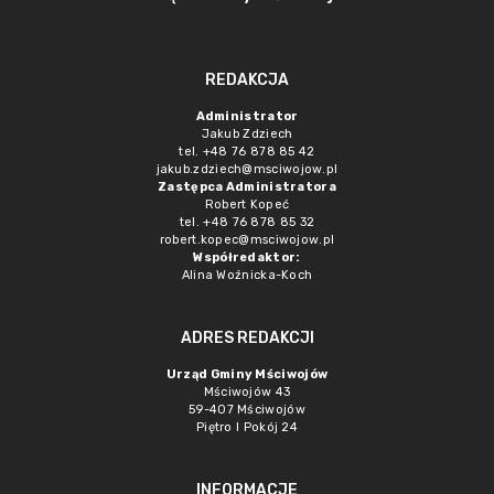
REDAKCJA
Administrator
Jakub Zdziech
tel. +48 76 878 85 42
jakub.zdziech@msciwojow.pl
Zastępca Administratora
Robert Kopeć
tel. +48 76 878 85 32
robert.kopec@msciwojow.pl
Współredaktor:
Alina Woźnicka-Koch
ADRES REDAKCJI
Urząd Gminy Mściwojów
Mściwojów 43
59-407 Mściwojów
Piętro I Pokój 24
INFORMACJE