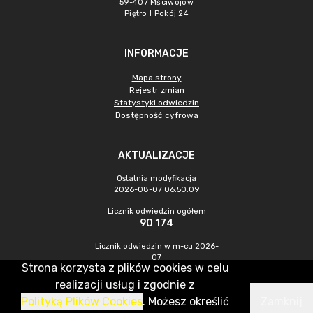
59-407 Mściwojów
Piętro I Pokój 24
INFORMACJE
Mapa strony
Rejestr zmian
Statystyki odwiedzin
Dostępność cyfrowa
AKTUALIZACJE
Ostatnia modyfikacja
2026-08-07 06:50:09
Licznik odwiedzin ogółem
90 174
Licznik odwiedzin w m-cu 2026-
07
Strona korzysta z plików cookies w celu
653
realizacji usług i zgodnie z
Polityką Plików Cookies
. Możesz określić
Zamknij
CMS & Hosting: Nefeni Sp. z o.o.