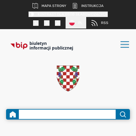
MAPA STRONY
INSTRUKCJA
KONTRAST DLA OSÓB SŁABOWIDZĄCYCH
PL
RSS
biuletyn
informacji publicznej