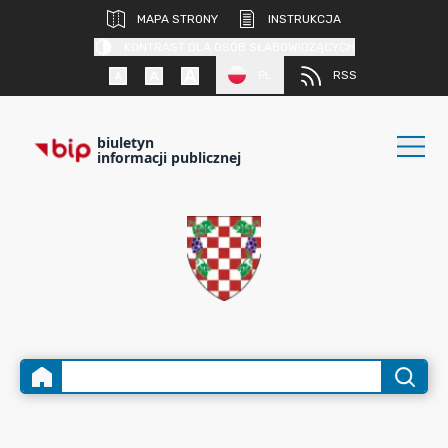
MAPA STRONY
INSTRUKCJA
KONTRAST DLA OSÓB SŁABOWIDZĄCYCH
PL
RSS
biuletyn
informacji publicznej