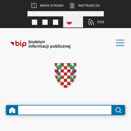
MAPA STRONY
INSTRUKCJA
KONTRAST DLA OSÓB SŁABOWIDZĄCYCH
PL
RSS
biuletyn
informacji publicznej