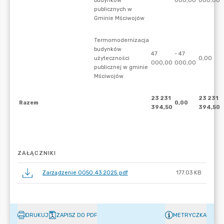
ZAŁĄCZNIKI
Zarządzenie 0050.43.2025.pdf
177.03 KB
DRUKUJ
ZAPISZ DO PDF
METRYCZKA