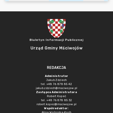
Biuletyn Informacji Publicznej
Urząd Gminy Mściwojów
REDAKCJA
Administrator
Jakub Zdziech
tel. +48 76 878 85 42
jakub.zdziech@msciwojow.pl
Zastępca Administratora
Robert Kopeć
tel. +48 76 878 85 32
robert.kopec@msciwojow.pl
Współredaktor:
Alina Woźnicka-Koch