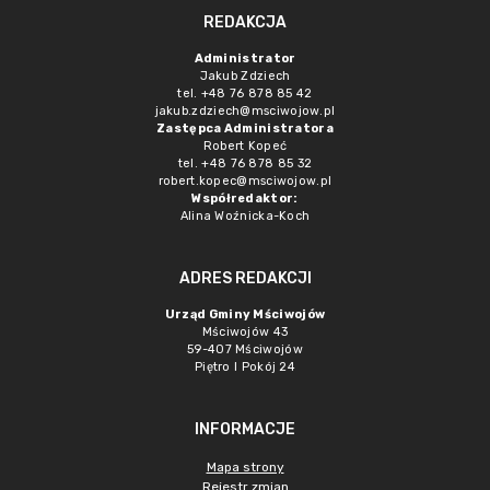
REDAKCJA
Administrator
Jakub Zdziech
tel. +48 76 878 85 42
jakub.zdziech@msciwojow.pl
Zastępca Administratora
Robert Kopeć
tel. +48 76 878 85 32
robert.kopec@msciwojow.pl
Współredaktor:
Alina Woźnicka-Koch
ADRES REDAKCJI
Urząd Gminy Mściwojów
Mściwojów 43
59-407 Mściwojów
Piętro I Pokój 24
INFORMACJE
Mapa strony
Rejestr zmian