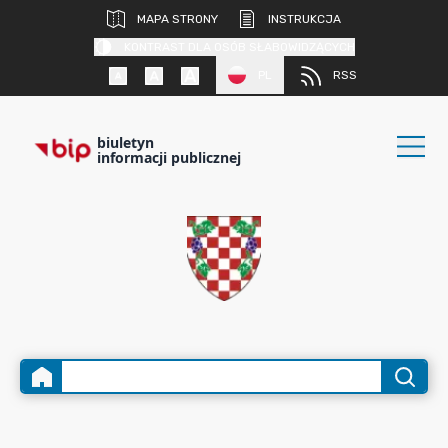
MAPA STRONY
INSTRUKCJA
KONTRAST DLA OSÓB SŁABOWIDZĄCYCH
PL
RSS
biuletyn
informacji publicznej