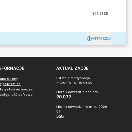
405.63 KB
METRYCZKA
INFORMACJE
AKTUALIZACJE
Ostatnia modyfikacja
apa strony
2026-08-07 06:50:09
ejestr zmian
tatystyki odwiedzin
Licznik odwiedzin ogółem
ostępność cyfrowa
90 079
Licznik odwiedzin w m-cu 2026-
07
558