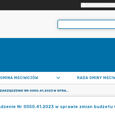
KONTRAST DLA O
GMINA MŚCIWOJÓW
RADA GMINY MŚCI
ZARZĄDZENIE NR 0050.41.2023 W SPRAWIE ZMIAN BUDŻETU GMINY MŚCIWOJÓW NA ROK 2023 - 30 MAJA 2023
dzenie Nr 0050.41.2023 w sprawie zmian budżetu 