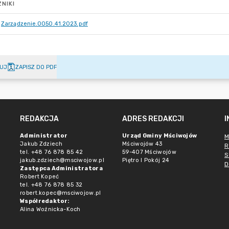
NIKI
Zarządzenie.0050.41.2023.pdf
UJ
ZAPISZ DO PDF
REDAKCJA
ADRES REDAKCJI
Administrator
Urząd Gminy Mściwojów
M
Jakub Zdziech
Mściwojów 43
R
tel. +48 76 878 85 42
59-407 Mściwojów
S
jakub.zdziech@msciwojow.pl
Piętro I Pokój 24
D
Zastępca Administratora
Robert Kopeć
tel. +48 76 878 85 32
robert.kopec@msciwojow.pl
Współredaktor:
Alina Woźnicka-Koch