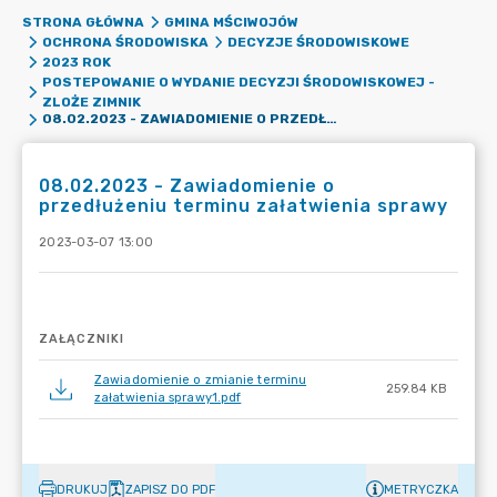
STRONA GŁÓWNA
GMINA MŚCIWOJÓW
OCHRONA ŚRODOWISKA
DECYZJE ŚRODOWISKOWE
2023 ROK
POSTEPOWANIE O WYDANIE DECYZJI ŚRODOWISKOWEJ -
ZLOŻE ZIMNIK
08.02.2023 - ZAWIADOMIENIE O PRZEDŁUŻENIU TERMINU ZAŁATWIENIA SPRAWY
08.02.2023 - Zawiadomienie o
przedłużeniu terminu załatwienia sprawy
2023-03-07 13:00
ZAŁĄCZNIKI
Zawiadomienie o zmianie terminu
259.84 KB
załatwienia sprawy1.pdf
DRUKUJ
ZAPISZ DO PDF
METRYCZKA