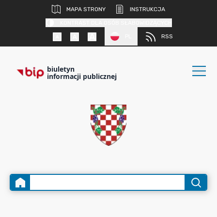
MAPA STRONY
INSTRUKCJA
KONTRAST DLA OSÓB SŁABOWIDZĄCYCH
PL
RSS
biuletyn
informacji publicznej