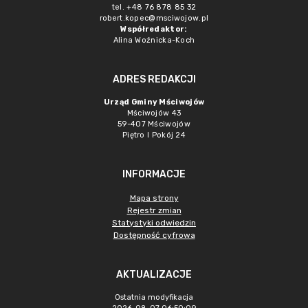
tel. +48 76 878 85 32
robert.kopec@msciwojow.pl
Współredaktor:
Alina Woźnicka-Koch
ADRES REDAKCJI
Urząd Gminy Mściwojów
Mściwojów 43
59-407 Mściwojów
Piętro I Pokój 24
INFORMACJE
Mapa strony
Rejestr zmian
Statystyki odwiedzin
Dostępność cyfrowa
AKTUALIZACJE
Ostatnia modyfikacja