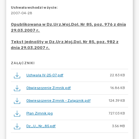
ZAŁĄCZNIKI
Uchwała IV-25-07.pdf
22.83 KB
Obwieszczenie Zimnik.pdf
16.86 KB
Obwieszczenie Zimnik - Załącznik.pdf
124.39 KB
Plan Zimnik.jpg
727.03 KB
Dz_U_Nr_85.pdf
3.56 MB