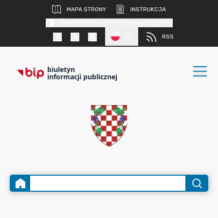
MAPA STRONY
INSTRUKCJA
KONTRAST DLA OSÓB SŁABOWIDZĄCYCH
PL
RSS
biuletyn
informacji publicznej