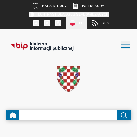
MAPA STRONY
INSTRUKCJA
KONTRAST DLA OSÓB SŁABOWIDZĄCYCH
PL
RSS
biuletyn
informacji publicznej