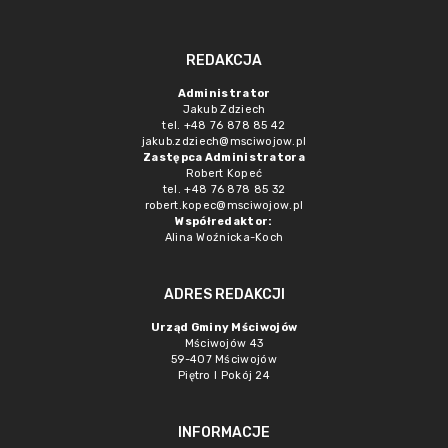
REDAKCJA
Administrator
Jakub Zdziech
tel. +48 76 878 85 42
jakub.zdziech@msciwojow.pl
Zastępca Administratora
Robert Kopeć
tel. +48 76 878 85 32
robert.kopec@msciwojow.pl
Współredaktor:
Alina Woźnicka-Koch
ADRES REDAKCJI
Urząd Gminy Mściwojów
Mściwojów 43
59-407 Mściwojów
Piętro I Pokój 24
INFORMACJE