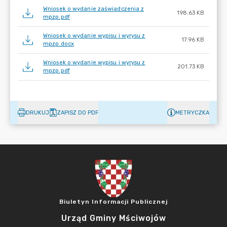
Wniosek o wydanie zaświadczenia z
198.63 KB
mpzp.pdf
Wniosek o wydanie wypisu i wyrysu z
17.96 KB
mpzp.docx
Wniosek o wydanie wypisu i wyrysu z
201.73 KB
mpzp.pdf
DRUKUJ
ZAPISZ DO PDF
METRYCZKA
Biuletyn Informacji Publicznej
Urząd Gminy Mściwojów