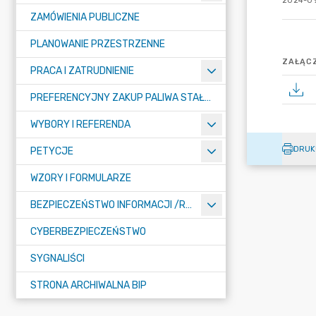
2024-09
ZAMÓWIENIA PUBLICZNE
PLANOWANIE PRZESTRZENNE
ZAŁĄCZ
PRACA I ZATRUDNIENIE
PREFERENCYJNY ZAKUP PALIWA STAŁEGO
WYBORY I REFERENDA
DRUK
PETYCJE
WZORY I FORMULARZE
BEZPIECZEŃSTWO INFORMACJI /RODO/
CYBERBEZPIECZEŃSTWO
SYGNALIŚCI
STRONA ARCHIWALNA BIP