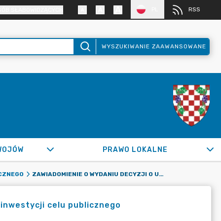
PL
RSS
SÓB SŁABOWIDZĄCYCH
WYSZUKIWANIE ZAAWANSOWANE
WOJÓW
PRAWO LOKALNE
ZAWIADOMIENIE O WYDANIU DECYZJI O USTALENIU LOKALIZACJI INWESTYCJI CELU PUBLICZNEGO
ICZNEGO
 inwestycji celu publicznego