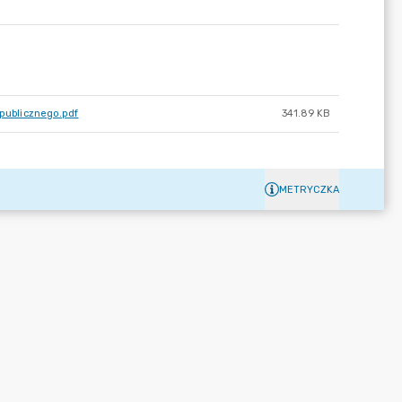
 publicznego.pdf
341.89 KB
METRYCZKA