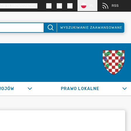
PL
RSS
SÓB SŁABOWIDZĄCYCH
WYSZUKIWANIE ZAAWANSOWANE
WOJÓW
PRAWO LOKALNE